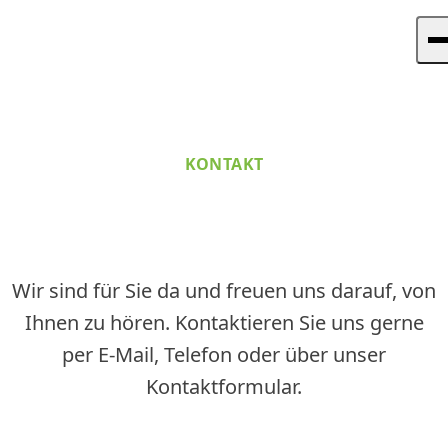
Skip to content
Zum Hauptinhalt springen
M
KONTAKT
Unsere Leistungen
Über Uns
Wissenswertes
Sprechen Sie mit uns
Kontakt
Jetzt Termin vereinbaren
Wir sind für Sie da und freuen uns darauf, von
Ihnen zu hören. Kontaktieren Sie uns gerne
per E-Mail, Telefon oder über unser
Kontaktformular.