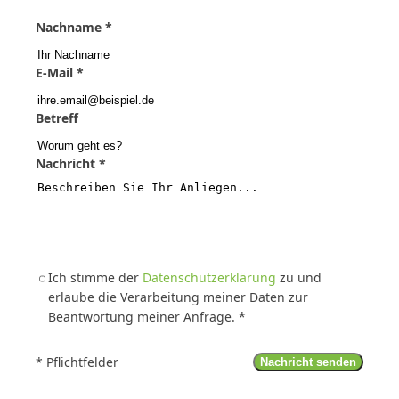
Bitte geben Sie Ihren Vornamen ein
Nachname *
Bitte geben Sie Ihren Nachnamen ein
E-Mail *
Bitte geben Sie eine gültige E-Mail-Adresse ein
Betreff
Optional: Geben Sie einen Betreff für Ihre Nachricht e
Nachricht *
Bitte beschreiben Sie Ihr Anliegen ausführlich
Sie müssen der Datenschutzerklärung zustimmen, u
Ich stimme der
Datenschutzerklärung
zu und
erlaube die Verarbeitung meiner Daten zur
Beantwortung meiner Anfrage. *
* Pflichtfelder
Nachricht senden
Klicken Sie hier, um Ihre Nachricht zu senden