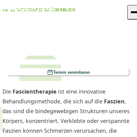
Skip to content
Zum Hauptinhalt springen
FASZIENTHERAPIE IM ÜBERBLICK
M
Faszientherapie – Schmerzen
lindern und Beweglichkeit fördern
Unsere Leistungen
Ihr vollständiger Name
Bitte geben Sie Ihren vollständigen Namen ein
Über Uns
Wissenswertes
Ihre E-Mail-Adresse
Bitte geben Sie eine gültige E-Mail-Adresse ein
Termin vereinbaren
Kontakt
Jetzt Termin vereinbaren
Die
Fascientherapie
ist eine innovative
Behandlungsmethode, die sich auf die
Faszien
,
das sind die bindegewebigen Strukturen unseres
Körpers, konzentriert. Verklebte oder verspannte
Faszien können Schmerzen verursachen, die