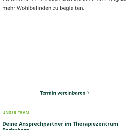
mehr Wohlbefinden zu begleiten.
Jetzt Termin vereinbaren
Vereinbaren Sie noch heute Ihren ersten Termin
bei uns. Wir freuen uns darauf, Ihnen zu helfen.
Termin vereinbaren
UNSER TEAM
Christina Jasny
Deine Ansprechpartner im Therapiezentrum