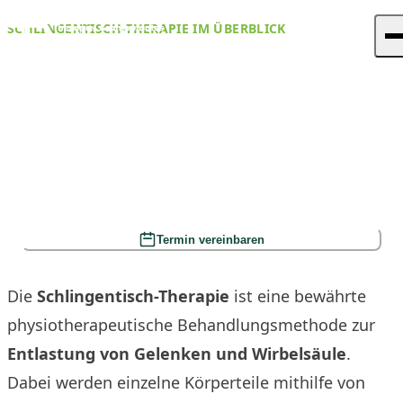
Skip to content
Zum Hauptinhalt springen
SCHLINGENTISCH-THERAPIE IM ÜBERBLICK
M
Schlingentisch-Therapie –
Schmerzfreie Bewegung durch
gezielte Entlastung
Unsere Leistungen
Über Uns
Wissenswertes
Ihr vollständiger Name
Bitte geben Sie Ihren vollständigen Namen ein
Ihre E-Mail-Adresse
Bitte geben Sie eine gültige E-Mail-Adresse ein
Kontakt
Termin vereinbaren
Jetzt Termin vereinbaren
Die
Schlingentisch-Therapie
ist eine bewährte
physiotherapeutische Behandlungsmethode zur
Entlastung von Gelenken und Wirbelsäule
.
Dabei werden einzelne Körperteile mithilfe von